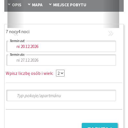
OPIS
MAPA
MIEJSCE POBYTU
«
»
7 nocy
4 noci
Termin od:
Termin do:
Wpisz liczbę osób i wiek: