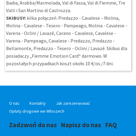
Badia, Arabba/Marmolada, Val di Fassa, Val di Fiemme, Tre
Valli i San Martino di Castrozza.
SKIBUSY:
kilka połączeń: Predazzo - Cavalese – Molina,
Molina - Cavalese - Tesero - Pampeago, Molina - Cavalese -
Varena - Oclini / Lavazé, Carano - Cavalese, Cavalese -
Varena - Pampeago, Cavalese - Predazzo, Predazzo -
Bellamonte, Predazzo - Tesero - Oclini / Lavazé. Skibus dla
posiadaczy „Fiemme Emotion Card“ darmowo. W
pozostałych przypadkach koszt około 10 €/os./7 dni.
O nas
Kontakty
Jak zarezerwować
Opłaty drogowe we Włoszech
Zadzwoń do nas
Napisz do nas
FAQ