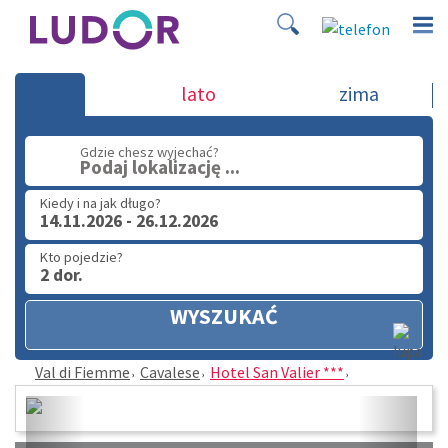
Hotel San Valier *** - Cavalese - Val di F
lato
zima
(32) 720 60 56
Gdzie chesz wyjechać?
Podaj lokalizację ...
PN - PT: 9.00 - 15.00
Kiedy i na jak długo?
14.11.2026 - 26.12.2026
Kto pojedzie?
2 dor.
WYSZUKAĆ
Val di Fiemme
Cavalese
Hotel San Valier ***