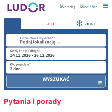
Wczasy Włochy - 2026-2027
lato
zima
(32) 720 60 56
Gdzie chesz wyjechać?
Podaj lokalizację ...
PN - PT: 9.00 - 15.00
Kiedy i na jak długo?
14.11.2026 - 26.12.2026
Kto pojedzie?
2 dor.
WYSZUKAĆ
Pytania i porady