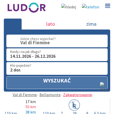
Bellamonte - Val di Fiemme
lato
zima
(32) 720 60 56
Gdzie chesz wyjechać?
PN - PT: 9.00 - 15.00
Val di Fiemme
Kiedy i na jak długo?
14.11.2026 - 26.12.2026
Kto pojedzie?
2 dor.
WYSZUKAĆ
Val di Fiemme
Bellamonte
Zakwaterowanie
17 km
55 km
38 km
110 km
110 km
7
28
8
6,5 km