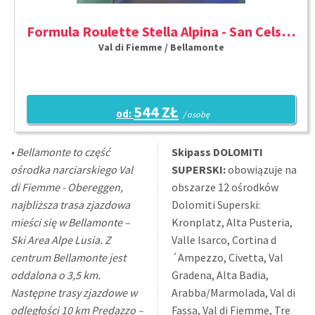
Formula Roulette Stella Alpina - San Celso - ROULETTE
Val di Fiemme / Bellamonte
544 ZŁ
od:
/ osobę
• Bellamonte to część
Skipass DOLOMITI
ośrodka narciarskiego Val
SUPERSKI:
obowiązuje na
di Fiemme - Obereggen,
obszarze 12 ośrodków
najbliższa trasa zjazdowa
Dolomiti Superski:
mieści się w Bellamonte –
Kronplatz, Alta Pusteria,
Ski Area Alpe Lusia. Z
Valle Isarco, Cortina d
centrum Bellamonte jest
´Ampezzo, Civetta, Val
oddalona o 3,5 km.
Gradena, Alta Badia,
Następne trasy zjazdowe w
Arabba/Marmolada, Val di
odległości 10 km Predazzo –
Fassa, Val di Fiemme, Tre