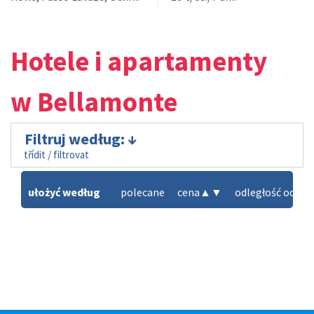
Hotele i apartamenty
w Bellamonte
Filtruj według:
třídit / filtrovat
ułożyć według
polecane
cena
▲
▼
odległość od tra