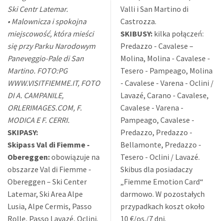
Ski Centr Latemar.
Valli i San Martino di
• Malownicza i spokojna
Castrozza.
miejscowość, która mieści
SKIBUSY:
kilka połączeń:
się przy Parku Narodowym
Predazzo - Cavalese –
Paneveggio-Pale di San
Molina, Molina - Cavalese -
Martino. FOTO:PG
Tesero - Pampeago, Molina
WWW.VISITFIEMME.IT, FOTO
- Cavalese - Varena - Oclini /
DI A. CAMPANILE,
Lavazé, Carano - Cavalese,
ORLERIMAGES.COM, F.
Cavalese - Varena -
MODICA E F. CERRI.
Pampeago, Cavalese -
SKIPASY:
Predazzo, Predazzo -
Skipass Val di Fiemme -
Bellamonte, Predazzo -
Obereggen:
obowiązuje na
Tesero - Oclini / Lavazé.
obszarze Val di Fiemme -
Skibus dla posiadaczy
Obereggen – Ski Center
„Fiemme Emotion Card“
Latemar, Ski Area Alpe
darmowo. W pozostałych
Lusia, Alpe Cermis, Passo
przypadkach koszt około
Rolle, Passo Lavazé, Oclini.
10 €/os./7 dni.