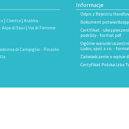
Informacje
Odpis z Rejestru Handlo
zo
|
Civetta
|
Arabba -
Dokument potwierdzający
 Alpe di Siusi
|
Val di Fiemme
Certifikat - ubezpieczen
podróży - format pdf
Ogólne warunki uczestni
Ludor, spol. s r.o. - forma
adonna di Campiglio - Pinzolo
lla
Zaświadczenie o wpisie 
Certyfikat Polska Izba T
O nas
Kontakty
Jak zarezerwować
Opłaty drogowe we Włoszech