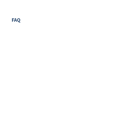
Twoje zdanie jest dla nas
bardzo ważne!
FAQ
Najczęstsze pytania