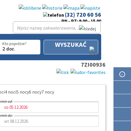
(32) 720 60 56
PN - PT: 9.00 - 15.00
WYSZUKAĆ
Kto pojedzie?
2 dor.
7ZI00936
oci
4 noci
5 nocy
6 nocy
7 nocy
rmin od:
rmin do: