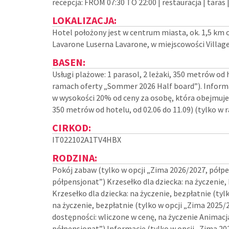
recepcja: FROM 07:30 TO 22:00 | restauracja | taras |
LOKALIZACJA:
Hotel położony jest w centrum miasta, ok. 1,5 km 
Lavarone Luserna Lavarone, w miejscowości Village
BASEN:
Usługi plażowe: 1 parasol, 2 leżaki, 350 metrów od 
ramach oferty „Sommer 2026 Half board”). Informac
w wysokości 20% od ceny za osobę, która obejmuje: 
350 metrów od hotelu, od 02.06 do 11.09) (tylko w
CIRKOD:
IT022102A1TV4HBX
RODZINA:
Pokój zabaw (tylko w opcji „Zima 2026/2027, półpe
półpensjonat”) Krzesełko dla dziecka: na życzenie,
Krzesełko dla dziecka: na życzenie, bezpłatnie (tyl
na życzenie, bezpłatnie (tylko w opcji „Zima 2025/
dostępności: wliczone w cenę, na życzenie Animacja
półpensjonat”) Informacje (tylko w opcji „Zima 20