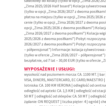
sałatkowy: do kolacji (tylko w opcji „Zima 2026/202
„Zima 2025/2026 Half board”) Kolacja sylwestrowa
(tylko w opcji „Zima 2026/2027 z dwoma posiłkami
płatna na miejscu (tylko w opcji „Zima 2025/2026
cenie (tylko w opcji „Zima 2026/2027 z dwoma pos
opcji „Zima 2025/2026 z dwoma posiłkami”) Kolacja w
„Zima 2026/2027 z dwoma posiłkami”) Kolacja wigilij
2025/2026 z dwoma posiłkami”) Pobyt rozpoczyna si
2026/2027 z dwoma posiłkami”) Pobyt rozpoczyna si
– półpensjonat”) Informacje: kolacja sylwestrowa: d
(tylko w ofercie „Zima 2026/2027 – półpensjonat”) 
bezpłatnie, od 7 lat – 30,00 EUR (tylko w ofercie 
WYPOSAŻENIE I USŁUGI:
wysokość nad poziomem morza: CA. 1100 MT. | bar 
VISA, DINERS, MASTERCARD, EC CARD/MAESTRO | od
lotniska: CA. 100 KM VERONA | odległość od centrum
odległość od apteki: CA. 1,5 KM | odległość od stacj
50 MT | odległość od sklepów: CA. 50 MT | odległoś
żądanie: ON REQUEST | liczba pięter: 4 | ogród | che