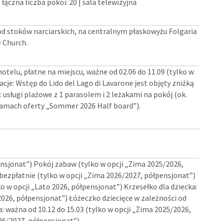
 łączna liczba pokoi: 20 | sala telewizyjna
od stoków narciarskich, na centralnym płaskowyżu Folgaria
 Church.
hotelu, płatne na miejscu, ważne od 02.06 do 11.09 (tylko w
je: Wstęp do Lido del Lago di Lavarone jest objęty zniżką
usługi plażowe z 1 parasolem i 2 leżakami na pokój (ok.
 ramach oferty „Sommer 2026 Half board”).
nsjonat”) Pokój zabaw (tylko w opcji „Zima 2025/2026,
 bezpłatnie (tylko w opcji „Zima 2026/2027, półpensjonat”)
ko w opcji „Lato 2026, półpensjonat”) Krzesełko dla dziecka:
2026, półpensjonat”) Łóżeczko dziecięce w zależności od
: ważna od 10.12 do 15.03 (tylko w opcji „Zima 2025/2026,
26/2027, półpensjonat”)