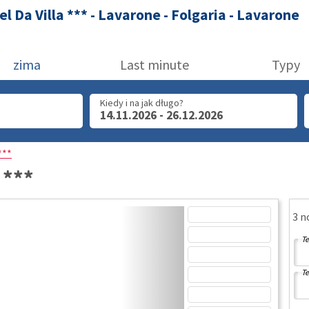
el Da Villa *** - Lavarone - Folgaria - Lavarone
zima
Last minute
Typy
Kiedy i na jak długo?
14.11.2026 - 26.12.2026
***
 ***
3 n
Te
Te