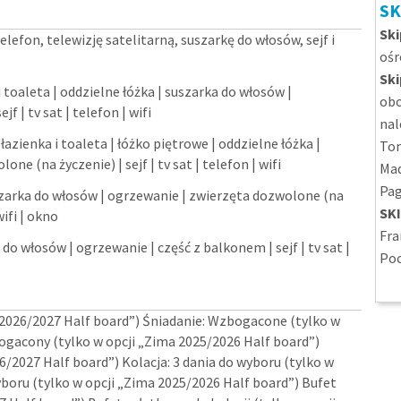
SK
Ski
lefon, telewizję satelitarną, suszarkę do włosów, sejf i
ośr
Sk
i toaleta | oddzielne łóżka | suszarka do włosów |
obo
 | tv sat | telefon | wifi
nal
łazienka i toaleta | łóżko piętrowe | oddzielne łóżka |
Ton
e (na życzenie) | sejf | tv sat | telefon | wifi
Mad
Pag
uszarka do włosów | ogrzewanie | zwierzęta dozwolone (na
SK
wifi | okno
Fra
 do włosów | ogrzewanie | część z balkonem | sejf | tv sat |
Poc
 2026/2027 Half board”) Śniadanie: Wzbogacone (tylko w
bogacony (tylko w opcji „Zima 2025/2026 Half board”)
6/2027 Half board”) Kolacja: 3 dania do wyboru (tylko w
wyboru (tylko w opcji „Zima 2025/2026 Half board”) Bufet