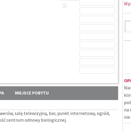
»
Wpi
OP
Nie
PA
MIEJSCE POBYTU
kli
pob
na 
werów, salę telewizyjną, bar, punkt internetowy, ogród,
nie
kość centrum odnowy biologicznej.