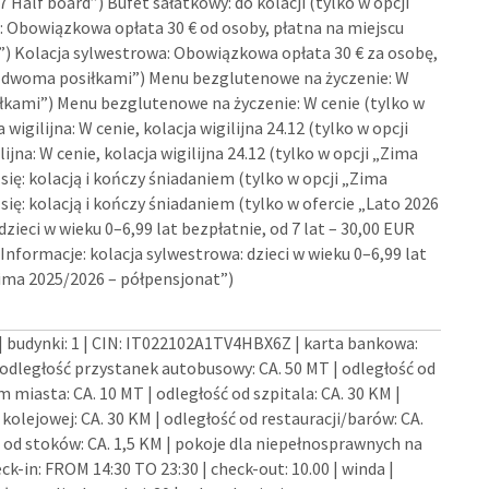
7 Half board”) Bufet sałatkowy: do kolacji (tylko w opcji
: Obowiązkowa opłata 30 € od osoby, płatna na miejscu
”) Kolacja sylwestrowa: Obowiązkowa opłata 30 € za osobę,
 z dwoma posiłkami”) Menu bezglutenowe na życzenie: W
iłkami”) Menu bezglutenowe na życzenie: W cenie (tylko w
igilijna: W cenie, kolacja wigilijna 24.12 (tylko w opcji
na: W cenie, kolacja wigilijna 24.12 (tylko w opcji „Zima
ę: kolacją i kończy śniadaniem (tylko w opcji „Zima
ę: kolacją i kończy śniadaniem (tylko w ofercie „Lato 2026
zieci w wieku 0–6,99 lat bezpłatnie, od 7 lat – 30,00 EUR
Informacje: kolacja sylwestrowa: dzieci w wieku 0–6,99 lat
„Zima 2025/2026 – półpensjonat”)
| budynki: 1 | CIN: IT022102A1TV4HBX6Z | karta bankowa:
ległość przystanek autobusowy: CA. 50 MT | odległość od
 miasta: CA. 10 MT | odległość od szpitala: CA. 30 KM |
i kolejowej: CA. 30 KM | odległość od restauracji/barów: CA.
ć od stoków: CA. 1,5 KM | pokoje dla niepełnosprawnych na
ck-in: FROM 14:30 TO 23:30 | check-out: 10.00 | winda |