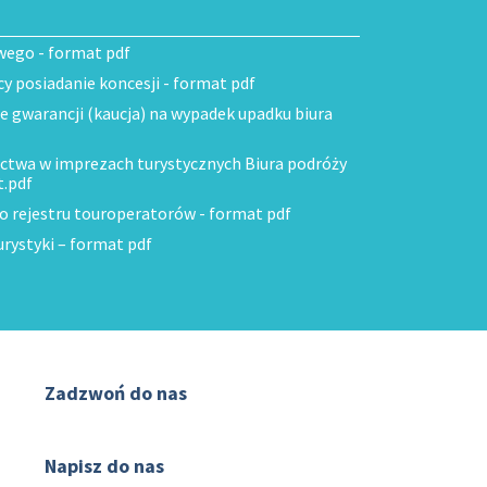
wego - format pdf
 posiadanie koncesji - format pdf
ie gwarancji (kaucja) na wypadek upadku biura
ctwa w imprezach turystycznych Biura podróży
t.pdf
do rejestru touroperatorów - format pdf
urystyki – format pdf
Zadzwoń do nas
(32) 720 60 56
Napisz do nas