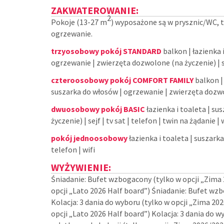
ZAKWATEROWANIE:
2
Pokoje (13-27 m
) wyposażone są w prysznic/WC, te
ogrzewanie.
trzyosobowy pokój STANDARD
balkon | łazienka 
ogrzewanie | zwierzęta dozwolone (na życzenie) | sejf
czteroosobowy pokój COMFORT FAMILY
balkon | 
suszarka do włosów | ogrzewanie | zwierzęta dozwolon
dwuosobowy pokój BASIC
łazienka i toaleta | s
życzenie) | sejf | tv sat | telefon | twin na żądanie | 
pokój jednoosobowy
łazienka i toaleta | suszarka
telefon | wifi
WYŻYWIENIE:
Śniadanie: Bufet wzbogacony (tylko w opcji „Zima
opcji „Lato 2026 Half board”) Śniadanie: Bufet wz
Kolacja: 3 dania do wyboru (tylko w opcji „Zima 202
opcji „Lato 2026 Half board”) Kolacja: 3 dania do 