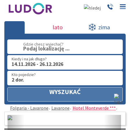
Hotel Monteverde *** - Lavarone - Folgar
lato
zima
Lavarone
(32) 720 60 56
Gdzie chesz wyjechać?
PN - PT: 9.00 - 15.00
Podaj lokalizację ...
Kiedy i na jak długo?
14.11.2026 - 26.12.2026
Kto pojedzie?
2 dor.
WYSZUKAĆ
Folgaria - Lavarone
Lavarone
Hotel Monteverde ***