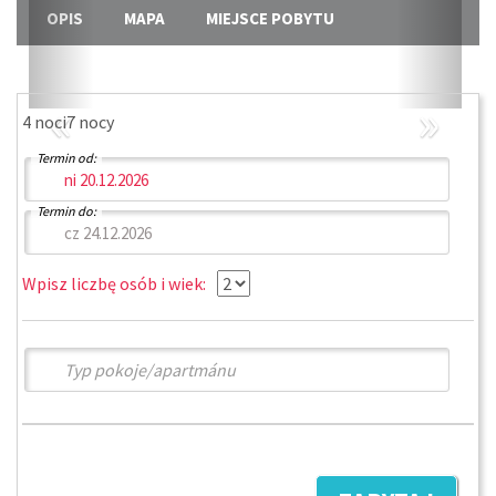
OPIS
MAPA
MIEJSCE POBYTU
«
»
4 noci
7 nocy
Termin od:
Termin do:
Wpisz liczbę osób i wiek: